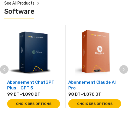
See All Products
Software
Abonnement ChatGPT
Abonnement Claude AI
Plus – GPT 5
Pro
99
DT
–
1,090
DT
98
DT
–
1,070
DT
CHOIX DES OPTIONS
CHOIX DES OPTIONS