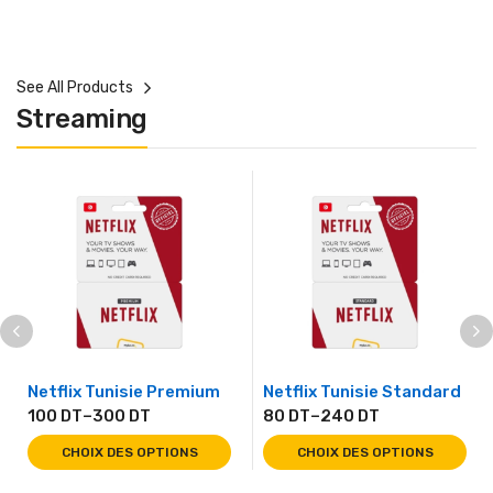
See All Products
Streaming
Netflix Tunisie Premium
Netflix Tunisie Standard
100
DT
–
300
DT
80
DT
–
240
DT
CHOIX DES OPTIONS
CHOIX DES OPTIONS