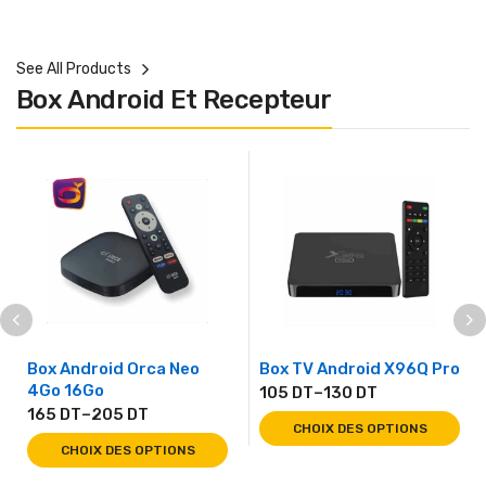
See All Products
Box Android Et Recepteur
Box Android Orca Neo
Box TV Android X96Q Pro
4Go 16Go
105
DT
–
130
DT
165
DT
–
205
DT
CHOIX DES OPTIONS
CHOIX DES OPTIONS