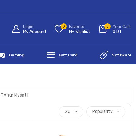
Login
0
Favorite
0
Your Cart:
My Account
My Wishlist
0
DT
Gaming
Gift Card
Software
 TV sur Mysat !
20
Popularity