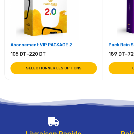
Abonnement VIP PACKAGE 2
Pack Bein 
105
DT
–
220
DT
189
DT
–
7
SÉLECTIONNER LES OPTIONS
Livraison Rapide
Pai