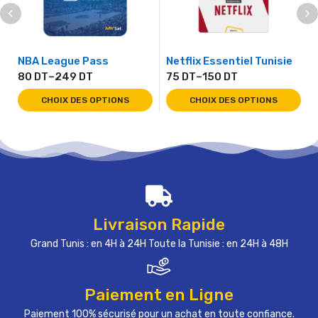
NBA League Pass
Netflix Essentiel Tunisie
80
DT
–
249
DT
75
DT
–
150
DT
CHOIX DES OPTIONS
CHOIX DES OPTIONS
Livraison Rapide
Grand Tunis : en 4H à 24H Toute la Tunisie : en 24H à 48H
Paiement en Ligne
Paiement 100% sécurisé pour un achat en toute confiance.