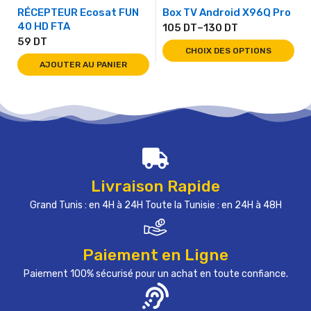
RÉCEPTEUR Ecosat FUN
Box TV Android X96Q Pro
40 HD FTA
105
DT
–
130
DT
59
DT
CHOIX DES OPTIONS
AJOUTER AU PANIER
Livraison Rapide
Grand Tunis : en 4H à 24H Toute la Tunisie : en 24H à 48H
Paiement en Ligne
Paiement 100% sécurisé pour un achat en toute confiance.