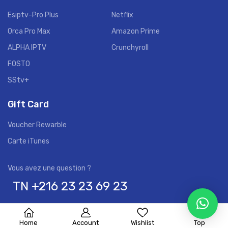
Esiptv-Pro Plus
Netflix
Orca Pro Max
Amazon Prime
ALPHA IPTV
Crunchyroll
FOSTO
SStv+
Gift Card
Voucher Rewarble
Carte iTunes
TN +216 23 23 69 23
Contactez-nous à tout moment !
Copyright ©
MySat
. All Rights Reserved.
Home
Account
Wishlist
Top