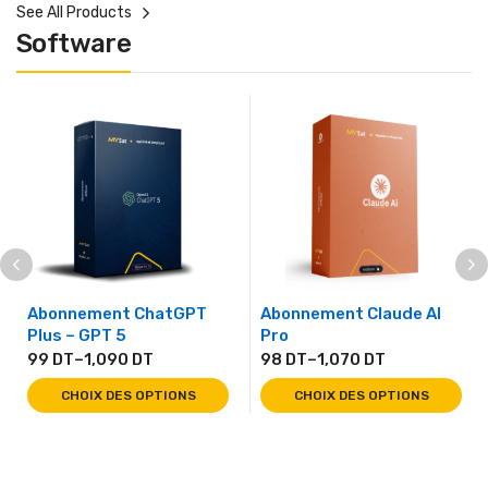
See All Products
Software
Abonnement ChatGPT
Abonnement Claude AI
Plus – GPT 5
Pro
99
DT
–
1,090
DT
98
DT
–
1,070
DT
CHOIX DES OPTIONS
CHOIX DES OPTIONS