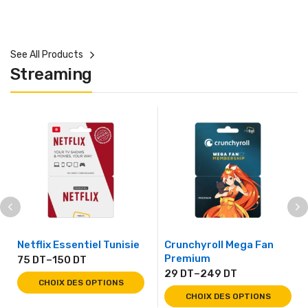
See All Products
Streaming
Netflix Essentiel Tunisie
Crunchyroll Mega Fan
Premium
75
DT
–
150
DT
29
DT
–
249
DT
CHOIX DES OPTIONS
CHOIX DES OPTIONS