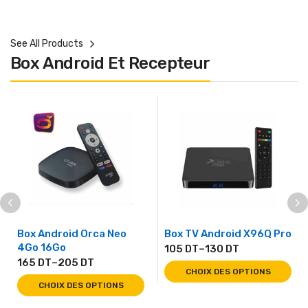
See All Products
Box Android Et Recepteur
Box Android Orca Neo
Box TV Android X96Q Pro
4Go 16Go
105
DT
–
130
DT
165
DT
–
205
DT
CHOIX DES OPTIONS
CHOIX DES OPTIONS