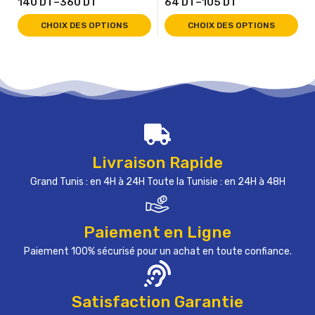
140
DT
–
360
DT
64
DT
–
105
DT
CHOIX DES OPTIONS
CHOIX DES OPTIONS
Livraison Rapide
Grand Tunis : en 4H à 24H Toute la Tunisie : en 24H à 48H
Paiement en Ligne
Paiement 100% sécurisé pour un achat en toute confiance.
Satisfaction Garantie