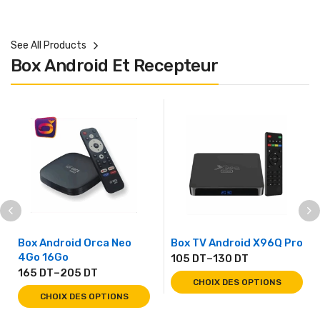
See All Products
Box Android Et Recepteur
Box Android Orca Neo
Box TV Android X96Q Pro
4Go 16Go
105
DT
–
130
DT
165
DT
–
205
DT
CHOIX DES OPTIONS
CHOIX DES OPTIONS