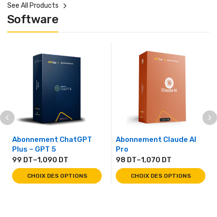
See All Products
Software
Abonnement ChatGPT
Abonnement Claude AI
Plus – GPT 5
Pro
99
DT
–
1,090
DT
98
DT
–
1,070
DT
CHOIX DES OPTIONS
CHOIX DES OPTIONS