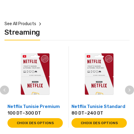
See All Products
Streaming
Netflix Tunisie Premium
Netflix Tunisie Standard
100
DT
–
300
DT
80
DT
–
240
DT
CHOIX DES OPTIONS
CHOIX DES OPTIONS