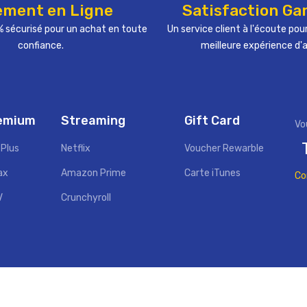
ement en Ligne
Satisfaction Ga
 sécurisé pour un achat en toute
Un service client à l'écoute pour
confiance.
meilleure expérience d'
remium
Streaming
Gift Card
 Plus
Netflix
Voucher Rewarble
ax
Amazon Prime
Carte iTunes
Co
V
Crunchyroll
Copyright ©
MySat
. All Rights Reserved.