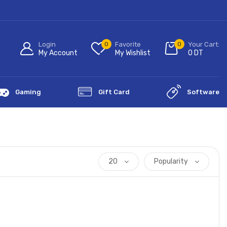
Login
0
Favorite
0
Your Cart:
My Account
My Wishlist
0
DT
Gaming
Gift Card
Software
20
Popularity