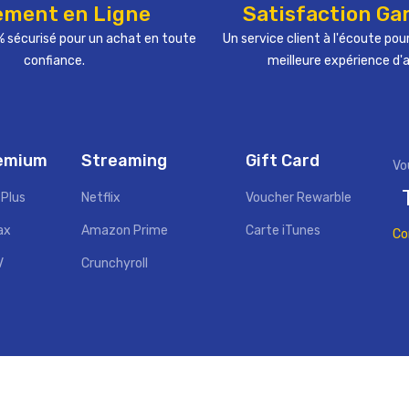
ement en Ligne
Satisfaction Ga
 sécurisé pour un achat en toute
Un service client à l'écoute pour
confiance.
meilleure expérience d'
remium
Streaming
Gift Card
 Plus
Netflix
Voucher Rewarble
ax
Amazon Prime
Carte iTunes
Co
V
Crunchyroll
Copyright ©
MySat
. All Rights Reserved.