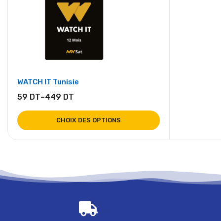
WATCH IT Tunisie
59
DT
–
449
DT
CHOIX DES OPTIONS