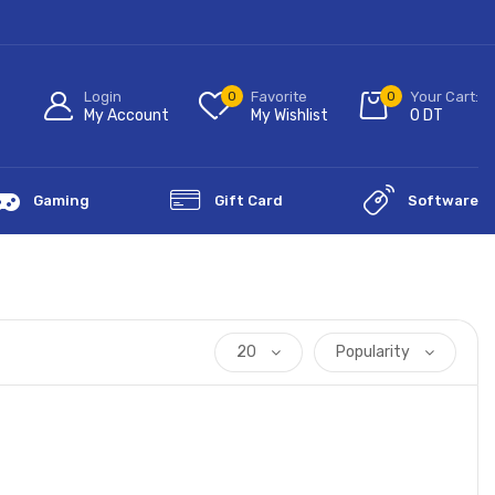
Login
0
Favorite
0
Your Cart:
My Account
My Wishlist
0
DT
Gaming
Gift Card
Software
20
Popularity