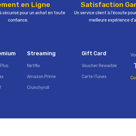
ement en Ligne
Satisfaction Ga
 sécurisé pour un achat en toute
Un service client à l'écoute pour
confiance.
meilleure expérience d'
remium
Streaming
Gift Card
 Plus
Netflix
Voucher Rewarble
ax
Amazon Prime
Carte iTunes
Co
V
Crunchyroll
Copyright ©
MySat
. All Rights Reserved.