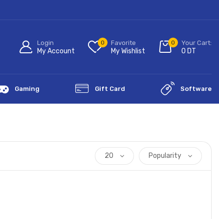
Login
0
Favorite
0
Your Cart:
My Account
My Wishlist
0
DT
Gaming
Gift Card
Software
20
Popularity